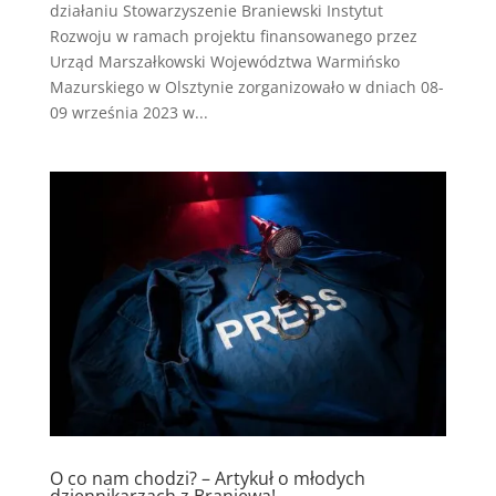
działaniu Stowarzyszenie Braniewski Instytut
Rozwoju w ramach projektu finansowanego przez
Urząd Marszałkowski Województwa Warmińsko
Mazurskiego w Olsztynie zorganizowało w dniach 08-
09 września 2023 w...
O co nam chodzi? – Artykuł o młodych
dziennikarzach z Braniewa!