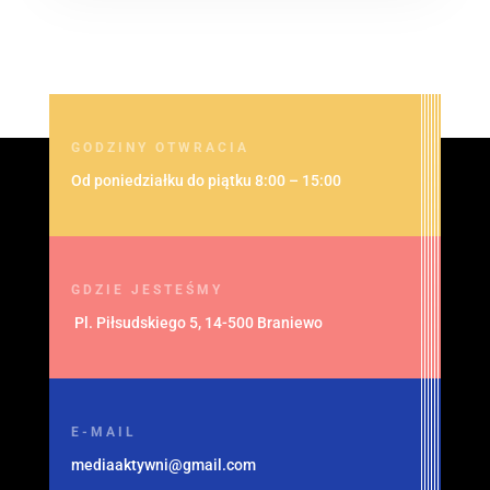
GODZINY OTWRACIA
Od poniedziałku do piątku 8:00 – 15:00
GDZIE JESTEŚMY
Pl. Piłsudskiego 5, 14-500 Braniewo
E-MAIL
mediaaktywni@gmail.com