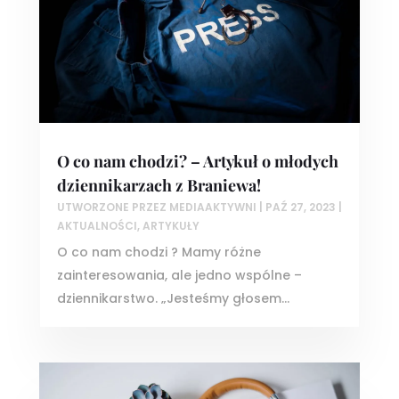
O co nam chodzi? – Artykuł o młodych
dziennikarzach z Braniewa!
UTWORZONE PRZEZ
MEDIAAKTYWNI
|
PAŹ 27, 2023
|
AKTUALNOŚCI
,
ARTYKUŁY
O co nam chodzi ? Mamy różne
zainteresowania, ale jedno wspólne –
dziennikarstwo. „Jesteśmy głosem...