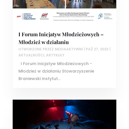
I Forum Inicjatyw Młodzieżowych –
Młodzież w działaniu
UTWORZONE PRZEZ
MEDIAAKTYWNI
|
PAŹ 27, 2023
|
AKTUALNOŚCI
,
ARTYKUŁY
I Forum Inicjatyw Młodzieżowych -
Młodzież w działaniu Stowarzyszenie
Braniewski Instytut...