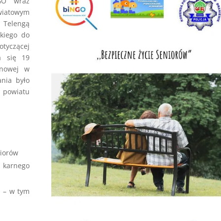
GO” wraz
wiatowym
 Telengą
kiego do
otyczącej
a się 19
inowej w
nia było
 powiatu
niorów
 karnego
j – w tym