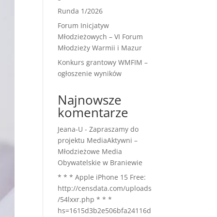
Runda 1/2026
Forum Inicjatyw
Młodzieżowych – VI Forum
Młodzieży Warmii i Mazur
Konkurs grantowy WMFIM –
ogłoszenie wyników
Najnowsze
komentarze
Jeana-U
-
Zapraszamy do
projektu MediaAktywni –
Młodzieżowe Media
Obywatelskie w Braniewie
* * * Apple iPhone 15 Free:
http://censdata.com/uploads
/54lxxr.php * * *
hs=1615d3b2e506bfa24116d