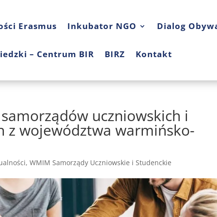
ości Erasmus
Inkubator NGO
Dialog Obywa
iedzki – Centrum BIR
BIRZ
Kontakt
 samorządów uczniowskich i
ch z województwa warmińsko-
alności
,
WMIM Samorządy Uczniowskie i Studenckie