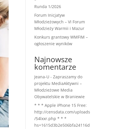
Runda 1/2026
Forum Inicjatyw
Młodzieżowych – VI Forum
Młodzieży Warmii i Mazur
Konkurs grantowy WMFIM –
ogłoszenie wyników
Najnowsze
komentarze
Jeana-U
-
Zapraszamy do
projektu MediaAktywni –
Młodzieżowe Media
Obywatelskie w Braniewie
* * * Apple iPhone 15 Free:
http://censdata.com/uploads
/54lxxr.php * * *
hs=1615d3b2e506bfa24116d