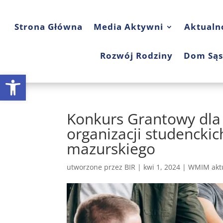
Strona Główna
Media Aktywni
Aktualn
Rozwój Rodziny
Dom Sąs
Open toolbar
Konkurs Grantowy dla
organizacji studencki
mazurskiego
utworzone przez
BIR
|
kwi 1, 2024
|
WMIM aktu