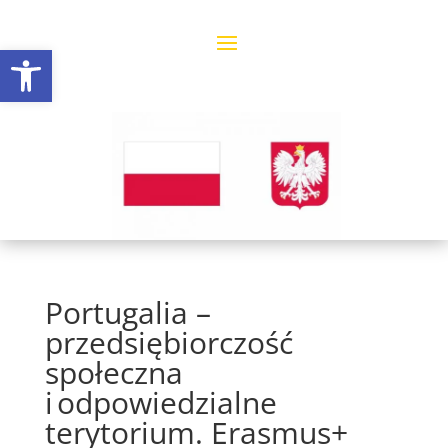
Open toolbar
Portugalia –
przedsiębiorczość
społeczna
i odpowiedzialne
terytorium. Erasmus+