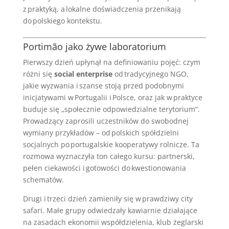
z praktyką, a lokalne doświadczenia przenikają
do polskiego kontekstu.
Portimão jako żywe laboratorium
Pierwszy dzień upłynął na definiowaniu pojęć: czym
różni się
social enterprise
od tradycyjnego NGO,
jakie wyzwania i szanse stoją przed podobnymi
inicjatywami w Portugalii i Polsce, oraz jak w praktyce
buduje się „społecznie odpowiedzialne terytorium”.
Prowadzący zaprosili uczestników do swobodnej
wymiany przykładów – od polskich spółdzielni
socjalnych po portugalskie kooperatywy rolnicze. Ta
rozmowa wyznaczyła ton całego kursu: partnerski,
pełen ciekawości i gotowości do kwestionowania
schematów.
Drugi i trzeci dzień zamieniły się w prawdziwy city
safari. Małe grupy odwiedzały kawiarnie działające
na zasadach ekonomii współdzielenia, klub żeglarski