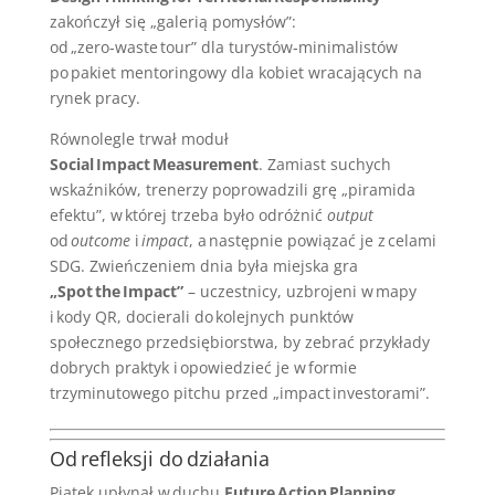
zakończył się „galerią pomysłów”:
od „zero‑waste tour” dla turystów‑minimalistów
po pakiet mentoringowy dla kobiet wracających na
rynek pracy.
Równolegle trwał moduł
Social Impact Measurement
. Zamiast suchych
wskaźników, trenerzy poprowadzili grę „piramida
efektu”, w której trzeba było odróżnić
output
od
outcome
i
impact
, a następnie powiązać je z celami
SDG. Zwieńczeniem dnia była miejska gra
„Spot the Impact”
– uczestnicy, uzbrojeni w mapy
i kody QR, docierali do kolejnych punktów
społecznego przedsiębiorstwa, by zebrać przykłady
dobrych praktyk i opowiedzieć je w formie
trzyminutowego pitchu przed „impact investorami”.
Od refleksji do działania
Piątek upłynął w duchu
Future Action Planning
.