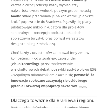
W czasie cichej refleksji każdy wypisał trzy
najwartościowsze wnioski, po czym grupa metodą
feedforward
przerabiała je na konkretne „pierwsze
kroki” po powrocie do Braniewa. Pojawiły się plany
pilotażowego mikro‑inkubatora dla projektów
senioralnych, koncepcja podcastu o śladach
społecznym turystyki oraz pomysł warsztatów
design thinking z młodzieżą.
Choć każdy z uczestników zanotował inny zestaw
kompetencji – od wizualnego zapisu idei
(
visual recording
), przez moderowanie
wielokulturowych debat, po szybki audyt wpływu ESG
– wspólnym mianownikiem okazała się
pewność, że
innowacje społeczne zaczynają się od dobrego
pytania i otwartej współpracy sektorów
.
Dlaczego to ważne dla Braniewa i regionu
Portugalskie doświadczenia dają Braniewskiemu