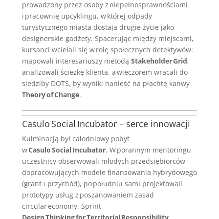
prowadzony przez osoby z niepełnosprawnościami
i pracownię upcyklingu, w której odpady
turystycznego miasta dostają drugie życie jako
designerskie gadżety. Spacerując między miejscami,
kursanci wcielali się w rolę społecznych detektywów:
mapowali interesariuszy metodą
Stakeholder Grid
,
analizowali ścieżkę klienta, a wieczorem wracali do
siedziby DOTS, by wyniki nanieść na płachtę kanwy
Theory of Change
.
Casulo Social Incubator – serce innowacji
Kulminacją był całodniowy pobyt
w
Casulo Social Incubator
. W porannym mentoringu
uczestnicy obserwowali młodych przedsiębiorców
dopracowujących modele finansowania hybrydowego
(grant + przychód), po południu sami projektowali
prototypy usług z poszanowaniem zasad
circular economy. Sprint
Design Thinking for Territorial Responsibility