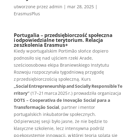
utworzone przez
admin
|
mar 28, 2025
|
ErasmusPlus
Portugalia – przedsiębiorczość społeczna
i odpowiedzialne terytorium. Relacja
ze szkolenia Erasmus+
Kiedy w portugalskim Portimão słońce dopiero
podnosiło się nad ujściem rzeki Arade,
sześcioosobowa ekipa Braniewskiego Instytutu
Rozwoju rozpoczynała tygodniową przygodę
z przedsiębiorczością społeczną. Kurs
„Social Entrepreneurship and Socially Responsible Te
rritory”
(17–21 marca 2025 r.) prowadziła organizacja
DOTS – Cooperativa de Inovação Social para a
Transformação Social
, partner i mentor
portugalskich inkubatorów społecznych.
Od pierwszej sesji było jasne, że nie będzie to
klasyczne szkolenie, lecz intensywna podróż
po ekosystemie innowacji, w której teoria splata się