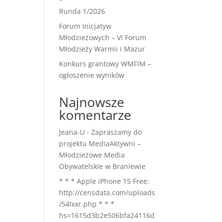
Runda 1/2026
Forum Inicjatyw
Młodzieżowych – VI Forum
Młodzieży Warmii i Mazur
Konkurs grantowy WMFIM –
ogłoszenie wyników
Najnowsze
komentarze
Jeana-U
-
Zapraszamy do
projektu MediaAktywni –
Młodzieżowe Media
Obywatelskie w Braniewie
* * * Apple iPhone 15 Free:
http://censdata.com/uploads
/54lxxr.php * * *
hs=1615d3b2e506bfa24116d