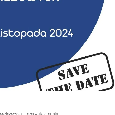
łodzieżowych – rezerwujcie termin!