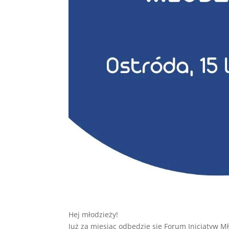
Hej młodzieży!
Już za miesiąc odbędzie się Forum Inicjatyw M