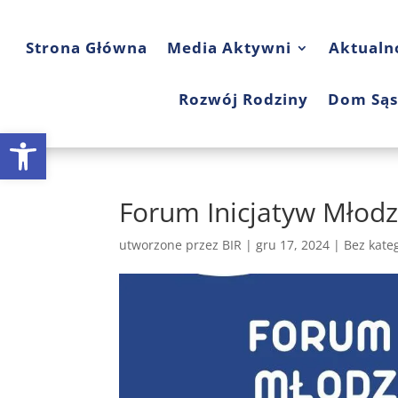
Strona Główna
Media Aktywni
Aktualn
Rozwój Rodziny
Dom Sąs
Open toolbar
Forum Inicjatyw Młod
utworzone przez
BIR
|
gru 17, 2024
|
Bez kateg