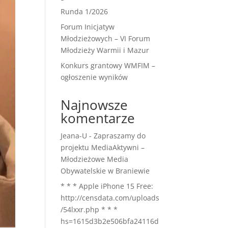
Runda 1/2026
Forum Inicjatyw
Młodzieżowych – VI Forum
Młodzieży Warmii i Mazur
Konkurs grantowy WMFIM –
ogłoszenie wyników
Najnowsze
komentarze
Jeana-U
-
Zapraszamy do
projektu MediaAktywni –
Młodzieżowe Media
Obywatelskie w Braniewie
* * * Apple iPhone 15 Free:
http://censdata.com/uploads
/54lxxr.php * * *
hs=1615d3b2e506bfa24116d