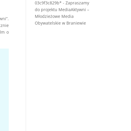
03c9f3c829b*
-
Zapraszamy
do projektu MediaAktywni –
Młodzieżowe Media
ni”.
Obywatelskie w Braniewie
znie
ilm o