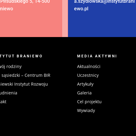
 Piłsudskiego 5, 14-500
a.szydlowska@instytutbrani
aniewo
ewo.pl
STYTUT BRANIEWO
MEDIA AKTYWNI
ój rodziny
Aktualności
sąsiedzki – Centrum BIR
Uczestnicy
iewski Instytut Rozwoju
Artykuły
udnienia
Galeria
akt
Cel projektu
Wywiady