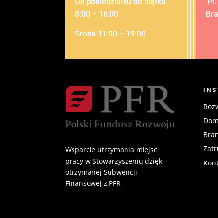
Od poniedziałku do piątku
Pl.
8:00 – 16:00
Br
Środa 11:00 – 19:00
IN
Rozw
Dom 
Bran
Zatr
Wsparcie utrzymania miejsc
pracy w Stowarzyszeniu dzięki
Kont
otrzymanej Subwencji
Finansowej z PFR