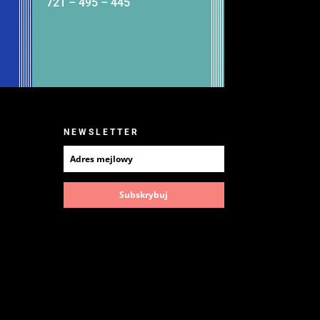
721
–
495
–
445
NEWSLETTER
Subskrybuj