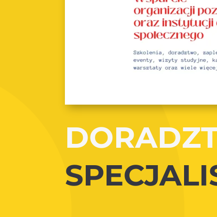
DORADZ
SPECJAL